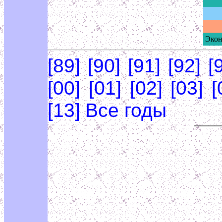
Экон
[89]
[90]
[91]
[92]
[
[00]
[01]
[02]
[03]
[
[13]
Все годы