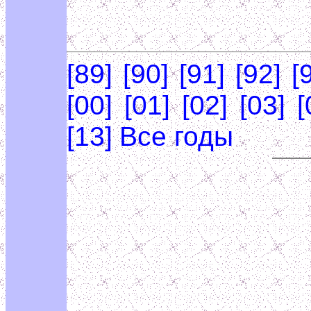
[89]
[90]
[91]
[92]
[
[00]
[01]
[02]
[03]
[
[13]
Все годы